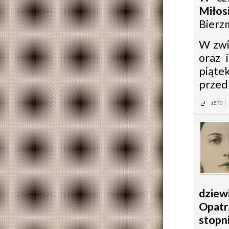
Miłos
Bierzm
W zwi
oraz 
piąte
przed
1570
dziew
Opatr
stopni