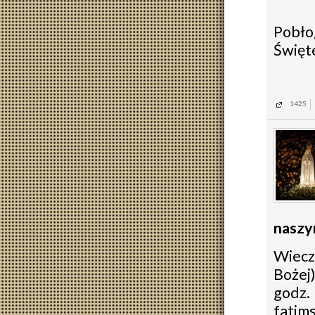
Pobło
Święte
1425
naszym
Wiecz
Bożej
godz.
fatims