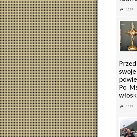
1537
Przed
swoje
powie
Po Ms
włoski
1672