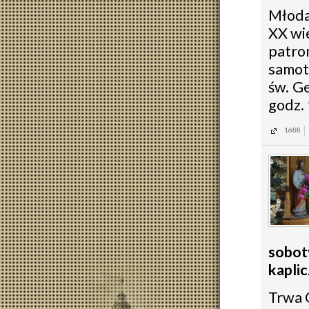
Młoda
XX wi
patro
samot
św. G
godz. 
1688
sobot
kapli
Trwa 