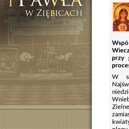
Wspól
Wiecz
przy 
proces
W so
Najśw
niedz
Wnieb
Zieln
zamia
kwiaty