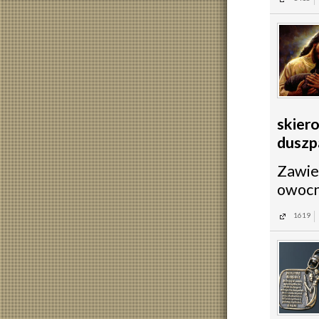
skier
duszpa
Zawie
owocn
1619