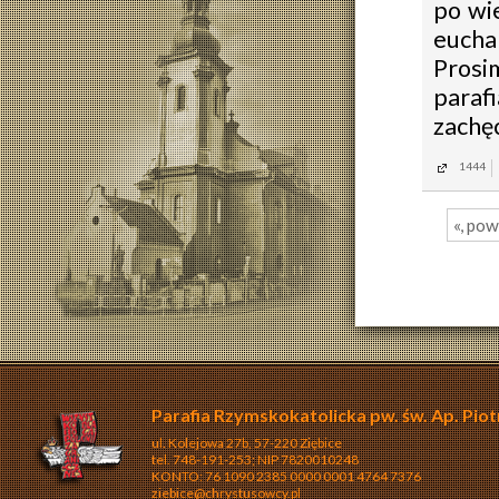
po wi
eucha
Prosi
paraf
zachę
1444
«, po
Parafia Rzymskokatolicka pw. św. Ap. Piot
ul. Kolejowa 27b, 57-220 Ziębice
tel. 748-191-253; NIP 7820010248
KONTO: 76 1090 2385 0000 0001 4764 7376
ziebice@chrystusowcy.pl