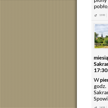
plony 
pobłog
1593
miesi
Sakr
17:30
W
pie
godz.
Sakra
Spowi
1418