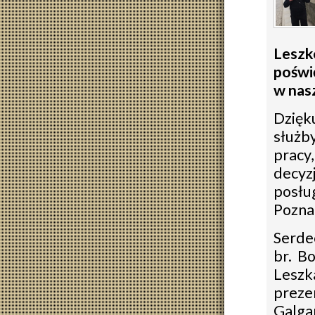
Leszk
poświę
w nasz
Dzięk
służb
pracy
decyz
posł
Pozna
Serdec
br. B
Leszk
preze
Galga