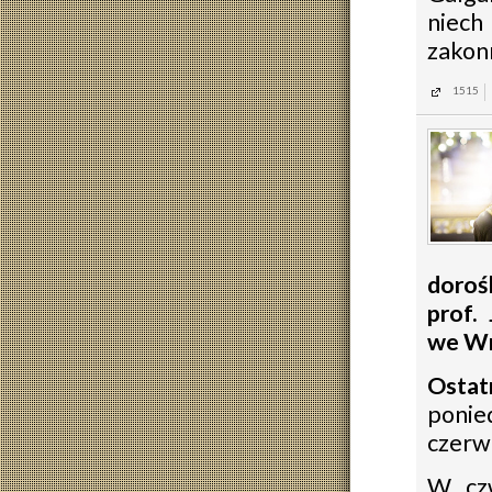
niech
zakon
1515
doroś
prof.
we Wr
Ostat
ponie
czerw
W cz