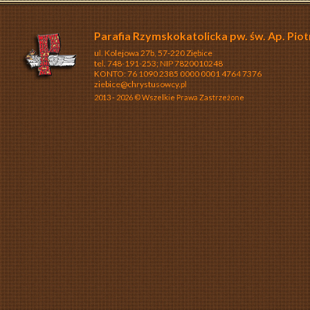
Parafia Rzymskokatolicka pw. św. Ap. Piot
ul. Kolejowa 27b, 57-220 Ziębice
tel. 748-191-253; NIP 7820010248
KONTO: 76 1090 2385 0000 0001 4764 7376
ziebice@chrystusowcy.pl
2013 - 2026 © Wszelkie Prawa Zastrzeżone