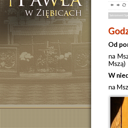
Sakrament Sp
Godz
Od pon
na Msz
Mszą)
W nied
na Msz