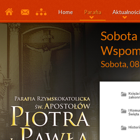
Home
Parafia
Aktualności
Sobota 
Wspomn
Sobota, 08
Księża 
zakonn
I Komu
Święta
Histori